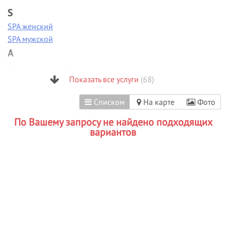
S
SPA женский
SPA мужской
А
Антицеллюлитный массаж
Аппаратная диагностика
Показать все услуги
(68)
Аппаратная коррекция фигуры
Списком
На карте
Фото
Аппаратная косметология
Аппаратный маникюр
По Вашему запросу не найдено подходящих
Б
вариантов
Биоламинирование
В
Вакуумно-роликовый массаж
Вечерние прически
Визаж/макияж
Г
Гиалуроновая кислота