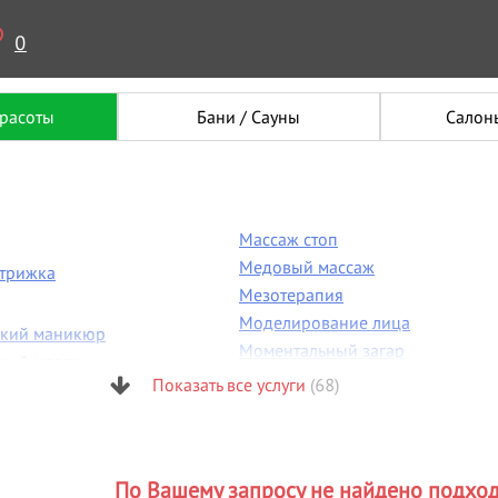
0
красоты
Бани / Сауны
Салон
Массаж стоп
Медовый массаж
стрижка
Мезотерапия
Моделирование лица
ский маникюр
Моментальный загар
ский массаж
Мужская стрижка
Показать все услуги
(68)
 пластика
Мужской маникюр
я бровей
Н
я фигуры
Наращивание волос
огия
По Вашему запросу не найдено подхо
Наращивание ногтей