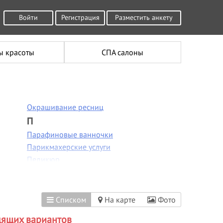
Войти
Регистрация
Разместить анкету
ы красоты
СПА салоны
Окрашивание ресниц
П
Парафиновые ванночки
Парикмахерские услуги
Педикюр
Пилинг лица
Пирсинг
Плетение кос
Списком
На карте
Фото
Р
дящих вариантов