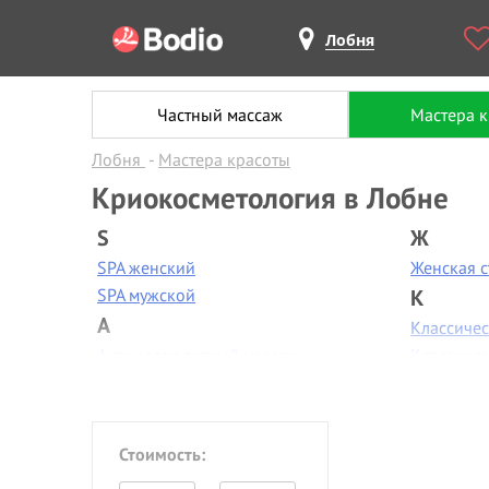
Лобня
Частный массаж
Мастера 
Лобня
Мастера красоты
Криокосметология в Лобне
S
Ж
SPA женский
Женская 
SPA мужской
К
А
Классиче
Антицеллюлитный массаж
Классиче
Аппаратная диагностика
Контурная
Аппаратная коррекция фигуры
Коррекци
Аппаратная косметология
Коррекци
Стоимость:
Аппаратный маникюр
Косметол